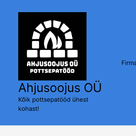
Skip
to
content
Firm
Ahjusoojus OÜ
Kõik pottsepatööd ühest
kohast!