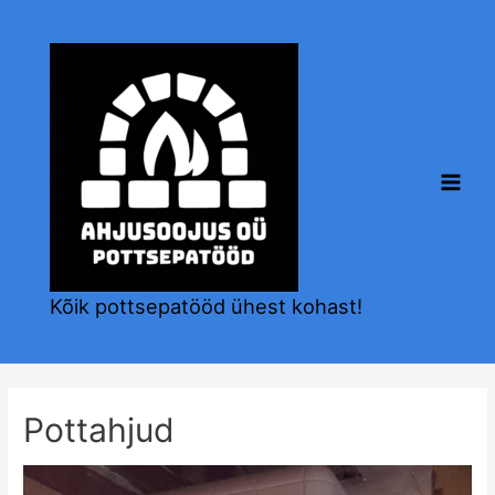
Skip
to
content
Main
Men
Kõik pottsepatööd ühest kohast!
Pottahjud